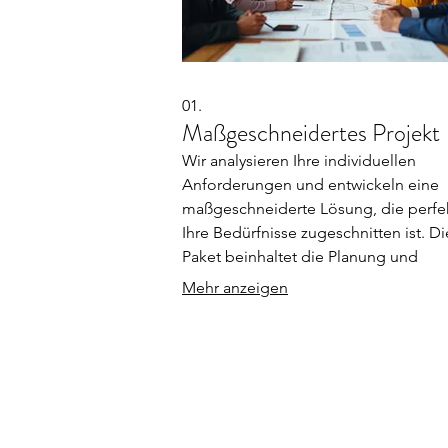
01.
Maßgeschneidertes Projekt
Wir analysieren Ihre individuellen
Anforderungen und entwickeln eine
maßgeschneiderte Lösung, die perfek
Ihre Bedürfnisse zugeschnitten ist. D
Paket beinhaltet die Planung und
Umsetzung eines einzigartigen Projek
Mehr anzeigen
das speziell für Sie konzipiert wurde.
Ziel ist es, innovative und effektive
Ergebnisse zu liefern, die Ihre Erwar
übertreffen. Lassen Sie uns gemeins
etwas Einzigartiges schaffen.