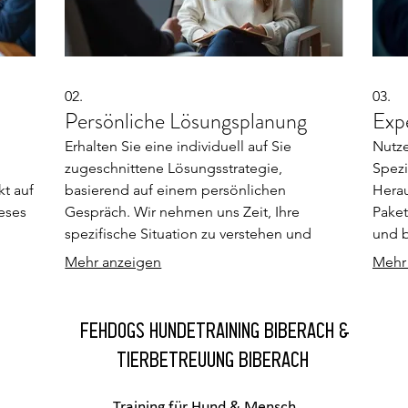
02.
03.
Persönliche Lösungsplanung
Exp
Erhalten Sie eine individuell auf Sie
Nutze
zugeschnittene Lösungsstrategie,
Spezi
t auf
basierend auf einem persönlichen
Herau
ieses
Gespräch. Wir nehmen uns Zeit, Ihre
Paket
spezifische Situation zu verstehen und
und b
ts,
entwickeln einen klaren Plan für Ihren
Probl
Mehr anzeigen
Mehr
 Unser
Erfolg. Diese Dienstleistung bietet Ihnen
fundi
klare Schritte und maßgeschneiderte
Empfe
tungen
Empfehlungen, um Ihre Ziele zu erreichen.
schne
Fehdogs HUndetraining Biberach &
am
Starten Sie noch heute mit einem Plan, der
Unter
Tierbetreuung Biberach
für Sie funktioniert.
große
Training für Hund & Mensch