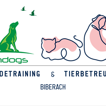
detraining
Tierbetre
​&
Biberach