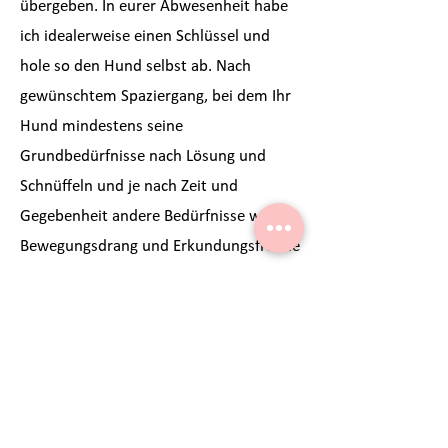
übergeben. In eurer Abwesenheit habe
ich idealerweise einen Schlüssel und
hole so den Hund selbst ab. Nach
gewünschtem Spaziergang, bei dem Ihr
Hund mindestens seine
Grundbedürfnisse nach Lösung und
Schnüffeln und je nach Zeit und
Gegebenheit andere Bedürfnisse wie
Bewegungsdrang und Erkundungsfreude
erfüllen konnte, kommt euer Hund in
sein Heim zurück. Selbstverständlich
stelle ich hier eine Grundversorgung
von Wasser und wenn nötig auch Futter
sicher.