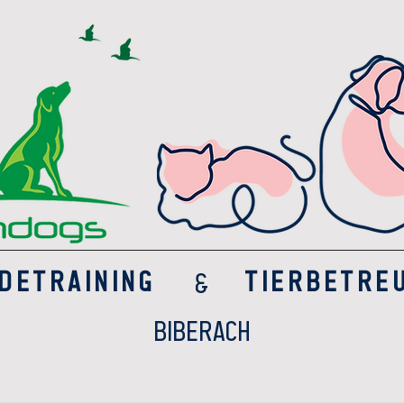
detraining
Tierbetre
​&
Biberach