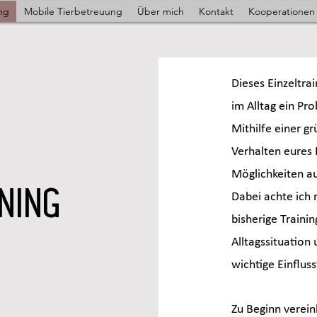
ing
Mobile Tierbetreuung
Über mich
Kontakt
Kooperationen
Dieses Einzeltr
im Alltag ein Pr
Mithilfe einer g
Verhalten eures
Möglichkeiten a
ning
Dabei achte ich 
bisherige Traini
Alltagssituation 
wichtige Einflus
Zu Beginn verein